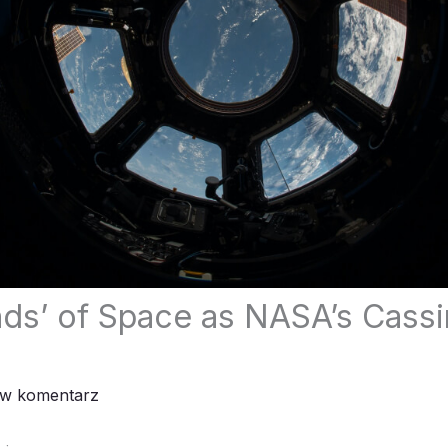
ds’ of Space as NASA’s Cassi
aw komentarz