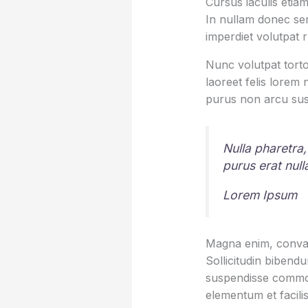
Cursus iaculis etiam
In nullam donec sem
imperdiet volutpat 
Nunc volutpat torto
laoreet felis lorem
purus non arcu sus
Nulla pharetra,
purus erat nul
Lorem Ipsum
Magna enim, conval
Sollicitudin bibend
suspendisse commod
elementum et facilis