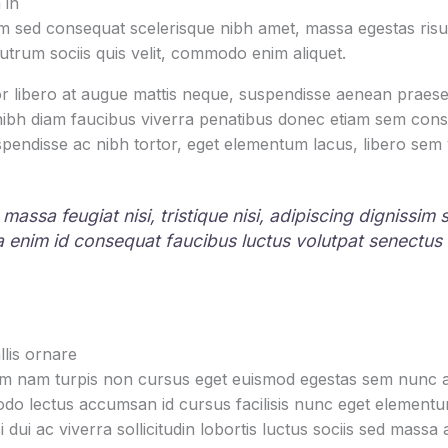
 in
 sed consequat scelerisque nibh amet, massa egestas risus
rutrum sociis quis velit, commodo enim aliquet.
r libero at augue mattis neque, suspendisse aenean praesen
 nibh diam faucibus viverra penatibus donec etiam sem con
pendisse ac nibh tortor, eget elementum lacus, libero sem
 massa feugiat nisi, tristique nisi, adipiscing dignissim
la enim id consequat faucibus luctus volutpat senectus
lis ornare
um nam turpis non cursus eget euismod egestas sem nunc am
o lectus accumsan id cursus facilisis nunc eget element
i dui ac viverra sollicitudin lobortis luctus sociis sed mas