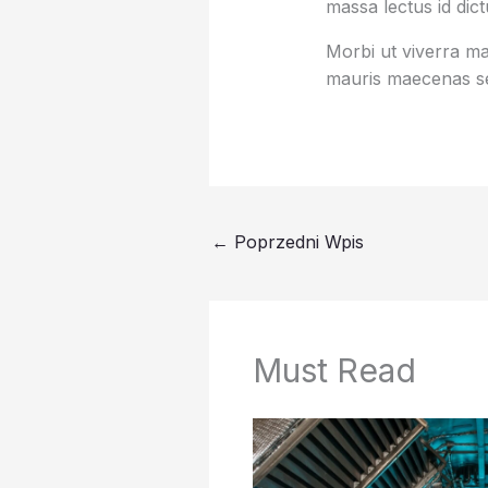
massa lectus id dic
Morbi ut viverra mas
mauris maecenas se
←
Poprzedni Wpis
Must Read