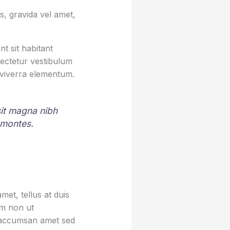
, gravida vel amet,
t sit habitant
sectetur vestibulum
 viverra elementum.
 sit magna nibh
 montes.
et, tellus at duis
um non ut
sa accumsan amet sed