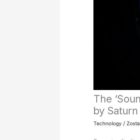
The ‘Soun
by Saturn
Technology
/
Zost